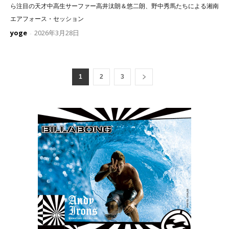
ら注目の天才中高生サーファー高井汰朗＆悠二朗、野中秀馬たちによる湘南
エアフォース・セッション
yoge
2026年3月28日
-
1
2
3