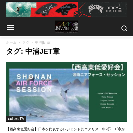
ホーム
タグ
中浦JET章
タグ: 中浦JET章
colorsTV
【西高東低愛好会】日本を代表するレジェンド的エアリスト中浦”JET”章か