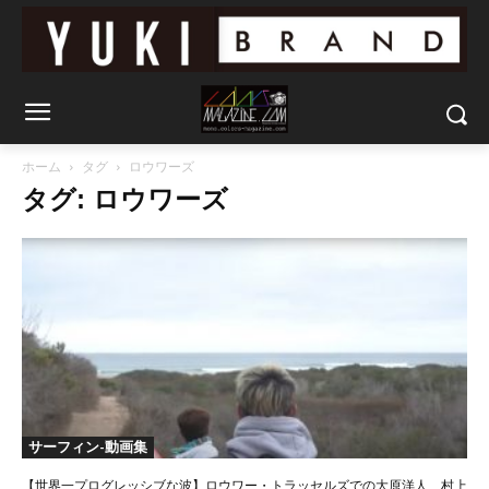
ホーム
タグ
ロウワーズ
タグ: ロウワーズ
サーフィン-動画集
【世界一プログレッシブな波】ロウワー・トラッセルズでの大原洋人、村上