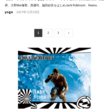
舜、大野Mar修聖、西優司、脇田紗良をはじめJack Robinson、Keanu...
yoge
2021年12月29日
-
1
2
3