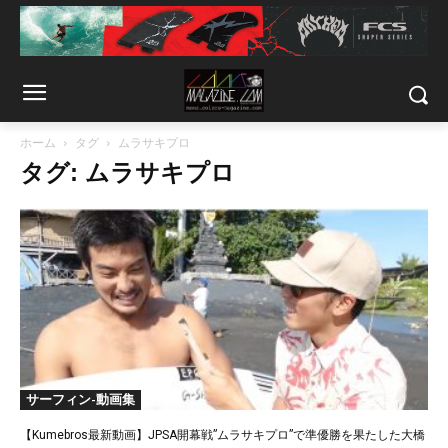
ホーム
タグ
ムラサキプロ
タグ: ムラサキプロ
サーフィン-動画集
【Kumebros最新動画】JPSA開幕戦”ムラサキプロ”で準優勝を果たした大橋