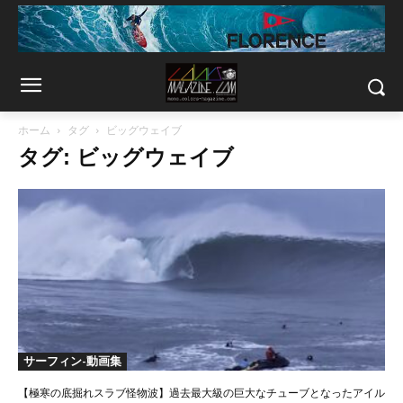
ホーム
タグ
ビッグウェイブ
タグ: ビッグウェイブ
サーフィン-動画集
【極寒の底掘れスラブ怪物波】過去最大級の巨大なチューブとなったアイル