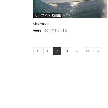
サーフィン-動画集
Clay Marzo...
yoge
2014年11月13日
-
...
1
2
3
10