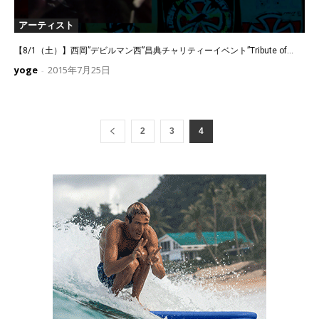
アーティスト
【8/1（土）】西岡”デビルマン西”昌典チャリティーイベント”Tribute of...
yoge
2015年7月25日
-
2
3
4