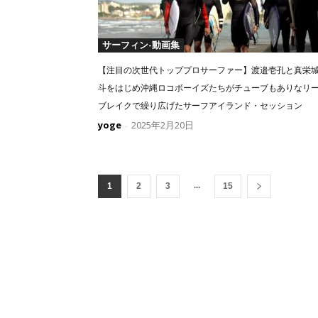
サーフィン-動画集
【注目の次世代トッププロサーファー】渡邉壱孔と真栄
斗をはじめ沖縄ロコボーイズたちがチューブもありなリ
ブレイクで繰り広げたサーフアイランド・セッション
yoge
2025年2月20日
-
...
1
2
3
15