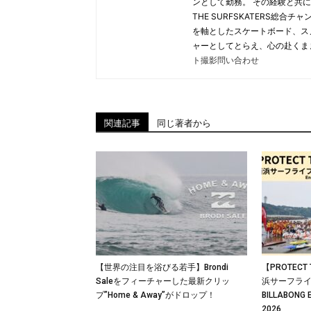
ンとして勤務。 その経験と共に
THE SURFSKATERS総
を軸としたスケートボード、ス
ャーとしてとらえ、心の赴くま
ト撮影問い合わせ
関連記事
同じ著者から
【世界の注目を浴びる若手】Brondi
【PROTECT 
Saleをフィーチャーした最新クリッ
浜サーフライ
プ”Home & Away”がドロップ！
BILLABONG 
2026