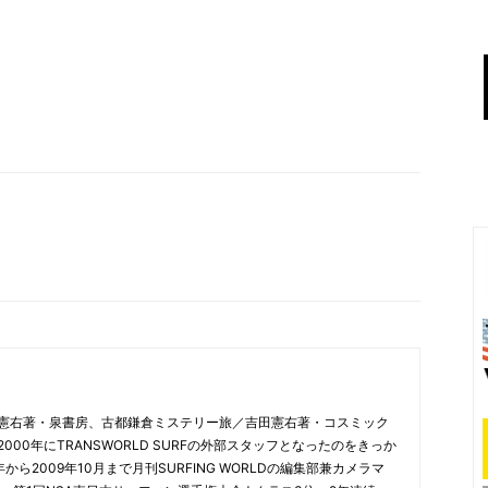
憲右著・泉書房、古都鎌倉ミステリー旅／吉田憲右著・コスミック
00年にTRANSWORLD SURFの外部スタッフとなったのをきっか
から2009年10月まで月刊SURFING WORLDの編集部兼カメラマ