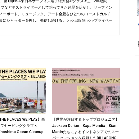
、第1回NSA東日本サーフィン選手権大会Jrクラス3位、2年連続
合チャンプなどテストライダーとして培ってきた経歴を活かし、サーフィン
ノーボード、ミュージック、アート全般をひとつのコーストカルチ
まにシャッターを押し、発信し続ける。 >>>
出版物
>>>
プライベー
THE PLACES WE PLAY】西
【世界が注目するトッププロジュニア】
フセービングクラブ ×
Jackson Dorian、Kapa Mendia、Kian
Enoshima Ocean Cleanup
Martinたちによるインドネシアでのスー
パーセッションを収録したBILLABONG