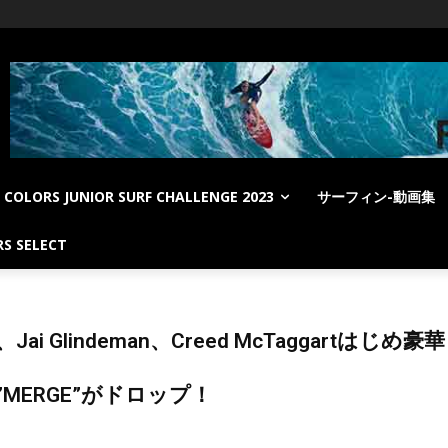
COLORS JUNIOR SURF CHALLENGE 2023
サーフィン-動画集
S SELECT
、Jai Glindeman、Creed McTaggart
”MERGE”がドロップ！