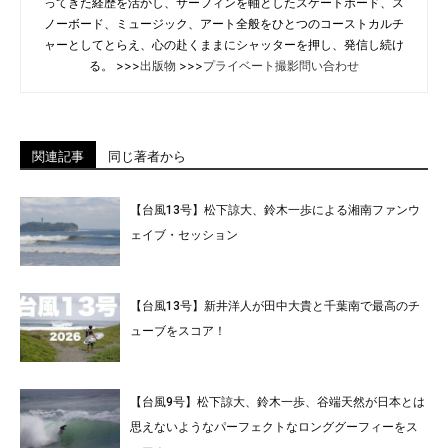
ってきた経歴を活かし、サーフィンを軸としたスケートボード、ス
ノーボード、ミュージック、アート全般をひとつのコーストカルチ
ャーとしてとらえ、心の赴くままにシャッターを押し、発信し続け
る。 >>>
出版物
>>>
プライベート撮影問い合わせ
関連記事
同じ著者から
【台風13号】松下諒大、鈴木一歩による湘南ファンウ
ェイブ・セッション
【台風13号】新井洋人が田中大貴と千葉南で最高のチ
ューブをスコア！
【台風9号】松下諒大、鈴木一歩、谷端天然が日本とは
思えないようなパーフェクトなロンググーフィーをス