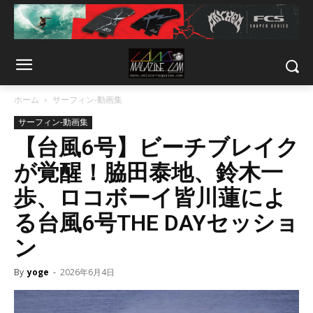
ホーム
サーフィン-動画集
サーフィン-動画集
【台風6号】ビーチブレイク
が覚醒！脇田泰地、鈴木一
歩、ロコボーイ皆川蓮によ
る台風6号THE DAYセッショ
ン
By
yoge
-
2026年6月4日