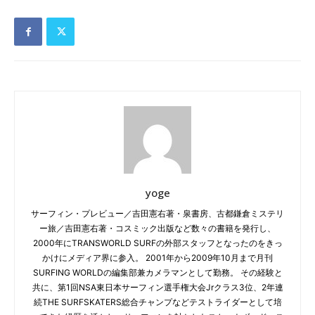
yoge
サーフィン・プレビュー／吉田憲右著・泉書房、古都鎌倉ミステリ
ー旅／吉田憲右著・コスミック出版など数々の書籍を発行し、
2000年にTRANSWORLD SURFの外部スタッフとなったのをきっ
かけにメディア界に参入。 2001年から2009年10月まで月刊
SURFING WORLDの編集部兼カメラマンとして勤務。 その経験と
共に、第1回NSA東日本サーフィン選手権大会Jrクラス3位、2年連
続THE SURFSKATERS総合チャンプなどテストライダーとして培