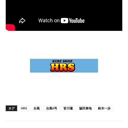
タグ
HRS
台風
台風6号
皆川蓮
脇田泰地
鈴木一歩