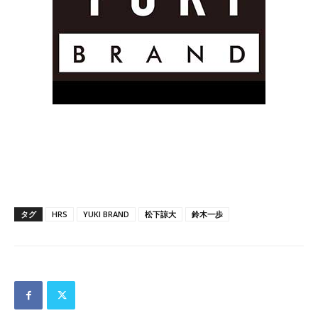
タグ
HRS
YUKI BRAND
松下諒大
鈴木一歩