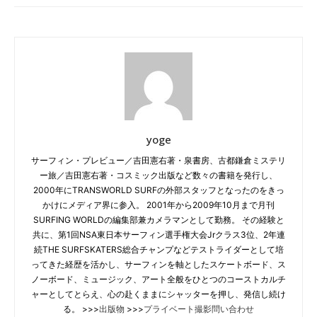
yoge
サーフィン・プレビュー／吉田憲右著・泉書房、古都鎌倉ミステリ
ー旅／吉田憲右著・コスミック出版など数々の書籍を発行し、
2000年にTRANSWORLD SURFの外部スタッフとなったのをきっ
かけにメディア界に参入。 2001年から2009年10月まで月刊
SURFING WORLDの編集部兼カメラマンとして勤務。 その経験と
共に、第1回NSA東日本サーフィン選手権大会Jrクラス3位、2年連
続THE SURFSKATERS総合チャンプなどテストライダーとして培
ってきた経歴を活かし、サーフィンを軸としたスケートボード、ス
ノーボード、ミュージック、アート全般をひとつのコーストカルチ
ャーとしてとらえ、心の赴くままにシャッターを押し、発信し続け
る。 >>>
出版物
>>>
プライベート撮影問い合わせ