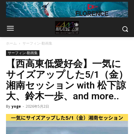
ホーム
サーフィン-動画集
サーフィン-動画集
【西高東低愛好会】一気に
サイズアップした5/1（金）
湘南セッション with 松下諒
大、鈴木一歩、and more..
By
yoge
-
2026年5月2日