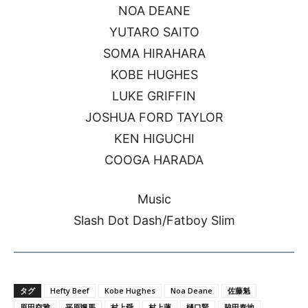
NOA DEANE
YUTARO SAITO
SOMA HIRAHARA
KOBE HUGHES
LUKE GRIFFIN
JOSHUA FORD TAYLOR
KEN HIGUCHI
COOGA HARADA
Music
Slash Dot Dash/Fatboy Slim
タグ
Hefty Beef
Kobe Hughes
Noa Deane
佐藤魁
原田空雅
平原颯馬
村上舜
村上蓮
樋口賢
脇田泰地