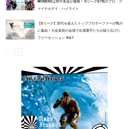
WOMENSは野中美波が優勝！ SリーグS1鴨川プロ・フ
ァイナルデイ・ハイライト
【Sリーグ】世代を超えたトッププロサーファーが鴨川
に集結！大会直前の会場で出場選手たちが繰り広げた
フリーセッション Vol.1