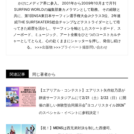
かけにメディア界に参入。 2001年から2009年10月まで月刊
SURFING WORLDの編集部兼カメラマンとして勤務。 その経験と
共に、第1回NSA東日本サーフィン選手権大会Jrクラス3位、2年連
続THE SURFSKATERS総合チャンプなどテストライダーとして培
ってきた経歴を活かし、サーフィンを軸としたスケートボード、ス
ノーボード、ミュージック、アート全般をひとつのコーストカルチ
ャーとしてとらえ、心の赴くままにシャッターを押し、発信し続け
る。 >>>
出版物
>>>
プライベート撮影問い合わせ
関連記事
同じ著者から
【エアリアル・コンテスト】エアリスト矢作紋乃丞が
静波サーフスタジアムにて2/21（土）2/22（日）に開
催の新しい体験型合同展示会”ヨコノリスタイル2026″
のスペシャル・イベントに参戦決定！
【祝！】MENSは西兄弟対決を制した西優司、