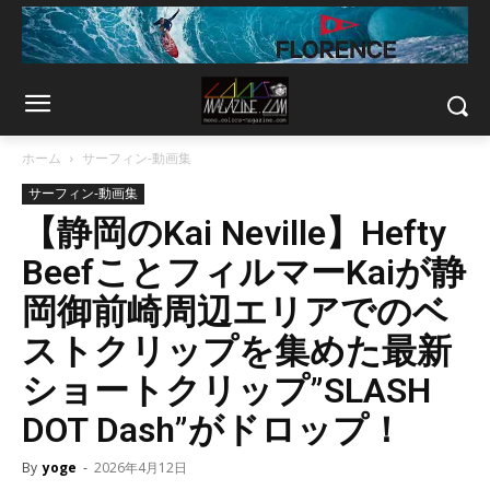
ホーム
サーフィン-動画集
サーフィン-動画集
【静岡のKai Neville】Hefty
BeefことフィルマーKaiが静
岡御前崎周辺エリアでのベ
ストクリップを集めた最新
ショートクリップ”SLASH
DOT Dash”がドロップ！
By
yoge
-
2026年4月12日