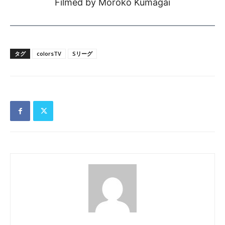
Filmed by Moroko Kumagai
タグ
colorsTV
Sリーグ