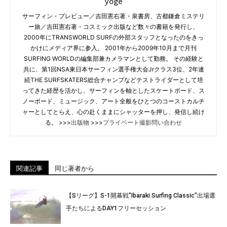
yoge
サーフィン・プレビュー／吉田憲右著・泉書房、古都鎌倉ミステリ
ー旅／吉田憲右著・コスミック出版など数々の書籍を発行し、
2000年にTRANSWORLD SURFの外部スタッフとなったのをきっ
かけにメディア界に参入。 2001年から2009年10月まで月刊
SURFING WORLDの編集部兼カメラマンとして勤務。 その経験と
共に、第1回NSA東日本サーフィン選手権大会Jrクラス3位、2年連
続THE SURFSKATERS総合チャンプなどテストライダーとして培
ってきた経歴を活かし、サーフィンを軸としたスケートボード、ス
ノーボード、ミュージック、アート全般をひとつのコーストカルチ
ャーとしてとらえ、心の赴くままにシャッターを押し、発信し続け
る。 >>>
出版物
>>>
プライベート撮影問い合わせ
関連記事
同じ著者から
【Sリーグ】S-1開幕戦”Ibaraki Surfing Classic”出場選
手たちによるDAY1フリーセッション