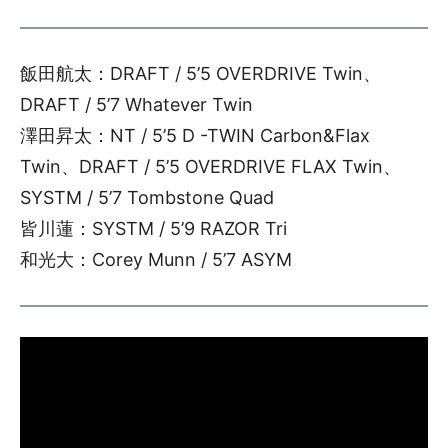
飯田航太：DRAFT / 5’5 OVERDRIVE Twin、
DRAFT / 5’7 Whatever Twin
澤田昇太：NT / 5’5 D -TWIN Carbon&Flax
Twin、DRAFT / 5’5 OVERDRIVE FLAX Twin、
SYSTM / 5’7 Tombstone Quad
皆川蓮：SYSTM / 5’9 RAZOR Tri
和光大：Corey Munn / 5’7 ASYM