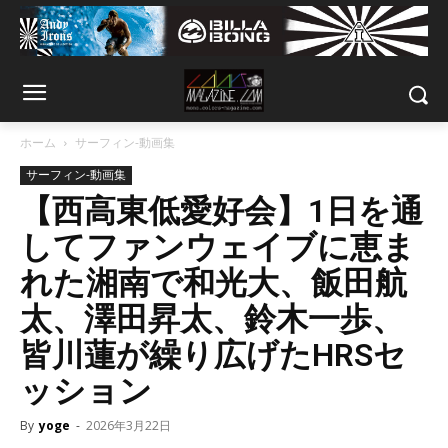
ホーム
サーフィン-動画集
サーフィン-動画集
【西高東低愛好会】1日を通
してファンウェイブに恵ま
れた湘南で和光大、飯田航
太、澤田昇太、鈴木一歩、
皆川蓮が繰り広げたHRSセ
ッション
By
yoge
-
2026年3月22日