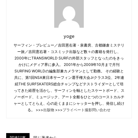
yoge
サーフィン・プレビュー／吉田憲右著・泉書房、古都鎌倉ミステリ
ー旅／吉田憲右著・コスミック出版など数々の書籍を発行し、
2000年にTRANSWORLD SURFの外部スタッフとなったのをきっ
かけにメディア界に参入。 2001年から2009年10月まで月刊
SURFING WORLDの編集部兼カメラマンとして勤務。 その経験と
共に、第1回NSA東日本サーフィン選手権大会Jrクラス3位、2年連
続THE SURFSKATERS総合チャンプなどテストライダーとして培
ってきた経歴を活かし、サーフィンを軸としたスケートボード、ス
ノーボード、ミュージック、アート全般をひとつのコーストカルチ
ャーとしてとらえ、心の赴くままにシャッターを押し、発信し続け
る。 >>>
出版物
>>>
プライベート撮影問い合わせ
関連記事
同じ著者から