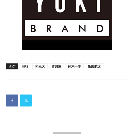
タグ
HRS
和光大
皆川蓮
鈴木一歩
飯田航太