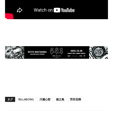
タグ
BILLABONG
川瀬心那
徳之島
芳田花瑚