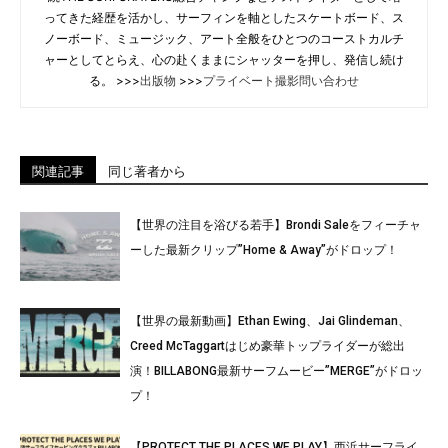
ってきた経歴を活かし、サーフィンを軸としたスケートボード、ス
ノーボード、ミュージック、アート全般をひとつのコーストカルチ
ャーとしてとらえ、心の赴くままにシャッターを押し、発信し続け
る。 >>>
出版物
>>>
プライベート撮影問い合わせ
関連記事
同じ著者から
【世界の注目を浴びる若手】Brondi Saleをフィーチャ
ーした最新クリップ”Home & Away”がドロップ！
【世界の最新動画】Ethan Ewing、Jai Glindeman、
Creed McTaggartはじめ豪華トップライダーが総出
演！BILLABONG最新サーフムービー”MERGE”がドロッ
プ！
【PROTECT THE PLACES WE PLAY】西浜サーフライ