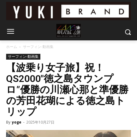
ホーム
サーフィン-動画集
サーフィン-動画集
【波乗り女子旅】祝！
QS2000″徳之島タウンプ
ロ”優勝の川瀬心那と準優勝
の芳田花瑚による徳之島ト
リップ
By
yoge
-
2025年10月27日