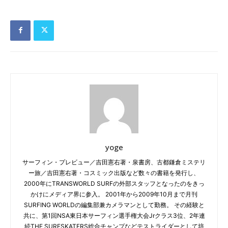
yoge
サーフィン・プレビュー／吉田憲右著・泉書房、古都鎌倉ミステリ
ー旅／吉田憲右著・コスミック出版など数々の書籍を発行し、
2000年にTRANSWORLD SURFの外部スタッフとなったのをきっ
かけにメディア界に参入。 2001年から2009年10月まで月刊
SURFING WORLDの編集部兼カメラマンとして勤務。 その経験と
共に、第1回NSA東日本サーフィン選手権大会Jrクラス3位、2年連
続THE SURFSKATERS総合チャンプなどテストライダーとして培