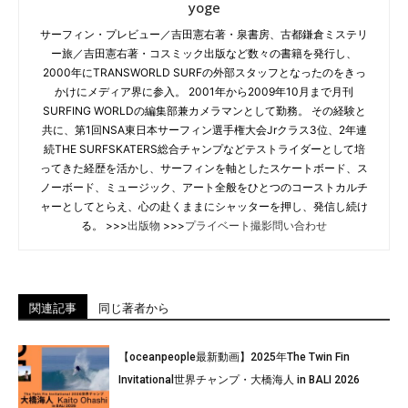
yoge
サーフィン・プレビュー／吉田憲右著・泉書房、古都鎌倉ミステリ
ー旅／吉田憲右著・コスミック出版など数々の書籍を発行し、
2000年にTRANSWORLD SURFの外部スタッフとなったのをきっ
かけにメディア界に参入。 2001年から2009年10月まで月刊
SURFING WORLDの編集部兼カメラマンとして勤務。 その経験と
共に、第1回NSA東日本サーフィン選手権大会Jrクラス3位、2年連
続THE SURFSKATERS総合チャンプなどテストライダーとして培
ってきた経歴を活かし、サーフィンを軸としたスケートボード、ス
ノーボード、ミュージック、アート全般をひとつのコーストカルチ
ャーとしてとらえ、心の赴くままにシャッターを押し、発信し続け
る。 >>>
出版物
>>>
プライベート撮影問い合わせ
関連記事
同じ著者から
【oceanpeople最新動画】2025年The Twin Fin
Invitational世界チャンプ・大橋海人 in BALI 2026