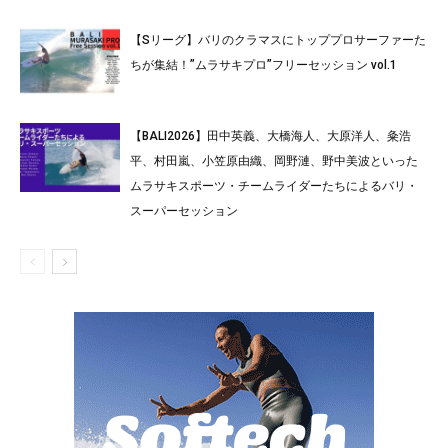
【Sリーグ】バリのクラマスにトッププロサーファーた
ちが集結！”ムラサキプロ”フリーセッション vol.1
【BALI2026】田中英義、大橋海人、大原洋人、粂浩
平、村田嵐、小笠原由織、岡野漣、野中美波といった
ムラサキスポーツ・チームライダーたちによるバリ・
スーパーセッション