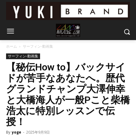
ホーム
サーフィン-動画集
サーフィン-動画集
【秘伝How to】バックサイ
ドが苦手なあなたへ。歴代
グランドチャンプ大澤伸幸
と大橋海人が一般Pこと柴橋
浩太に特別レッスンで伝
授！
By
yoge
-
2025年9月9日