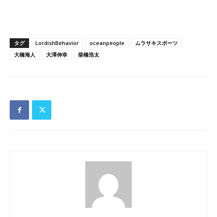
タグ
LordishBehavior
oceanpeople
ムラサキスポーツ
大橋海人
大澤伸幸
柴橋浩太