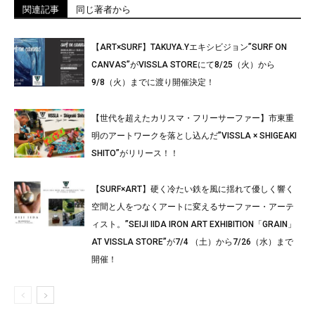
関連記事
同じ著者から
【ART×SURF】TAKUYA.Yエキシビジョン”SURF ON
CANVAS”がVISSLA STOREにて8/25（火）から
9/8（火）までに渡り開催決定！
【世代を超えたカリスマ・フリーサーファー】市東重
明のアートワークを落とし込んだ”VISSLA × SHIGEAKI
SHITO”がリリース！！
【SURF×ART】硬く冷たい鉄を風に揺れて優しく響く
空間と人をつなくアートに変えるサーファー・アーテ
ィスト。”SEIJI IIDA IRON ART EXHIBITION「GRAIN」
AT VISSLA STORE”が7/4 （土）から7/26（水）まで
開催！