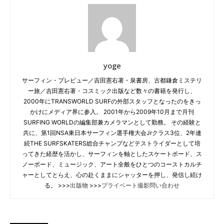
yoge
サーフィン・プレビュー／吉田憲右著・泉書房、古都鎌倉ミステリ
ー旅／吉田憲右著・コスミック出版など数々の書籍を発行し、
2000年にTRANSWORLD SURFの外部スタッフとなったのをきっ
かけにメディア界に参入。 2001年から2009年10月まで月刊
SURFING WORLDの編集部兼カメラマンとして勤務。 その経験と
共に、第1回NSA東日本サーフィン選手権大会Jrクラス3位、2年連
続THE SURFSKATERS総合チャンプなどテストライダーとして培
ってきた経歴を活かし、サーフィンを軸としたスケートボード、ス
ノーボード、ミュージック、アート全般をひとつのコーストカルチ
ャーとしてとらえ、心の赴くままにシャッターを押し、発信し続け
る。 >>>
出版物
>>>
プライベート撮影問い合わせ