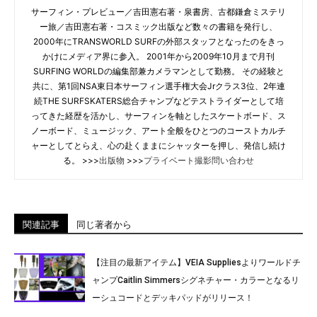
サーフィン・プレビュー／吉田憲右著・泉書房、古都鎌倉ミステリ
ー旅／吉田憲右著・コスミック出版など数々の書籍を発行し、
2000年にTRANSWORLD SURFの外部スタッフとなったのをきっ
かけにメディア界に参入。 2001年から2009年10月まで月刊
SURFING WORLDの編集部兼カメラマンとして勤務。 その経験と
共に、第1回NSA東日本サーフィン選手権大会Jrクラス3位、2年連
続THE SURFSKATERS総合チャンプなどテストライダーとして培
ってきた経歴を活かし、サーフィンを軸としたスケートボード、ス
ノーボード、ミュージック、アート全般をひとつのコーストカルチ
ャーとしてとらえ、心の赴くままにシャッターを押し、発信し続け
る。 >>>
出版物
>>>
プライベート撮影問い合わせ
関連記事
同じ著者から
【注目の最新アイテム】VEIA Suppliesよりワールドチ
ャンプCaitlin Simmersシグネチャー・カラーとなるリ
ーシュコードとデッキパッドがリリース！