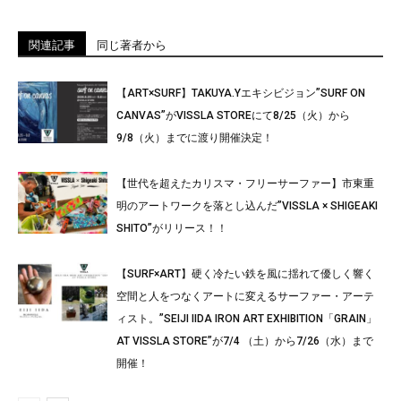
関連記事
同じ著者から
【ART×SURF】TAKUYA.Yエキシビジョン”SURF ON
CANVAS”がVISSLA STOREにて8/25（火）から
9/8（火）までに渡り開催決定！
【世代を超えたカリスマ・フリーサーファー】市東重
明のアートワークを落とし込んだ”VISSLA × SHIGEAKI
SHITO”がリリース！！
【SURF×ART】硬く冷たい鉄を風に揺れて優しく響く
空間と人をつなくアートに変えるサーファー・アーテ
ィスト。”SEIJI IIDA IRON ART EXHIBITION「GRAIN」
AT VISSLA STORE”が7/4 （土）から7/26（水）まで
開催！