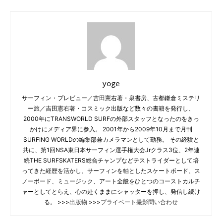
yoge
サーフィン・プレビュー／吉田憲右著・泉書房、古都鎌倉ミステリ
ー旅／吉田憲右著・コスミック出版など数々の書籍を発行し、
2000年にTRANSWORLD SURFの外部スタッフとなったのをきっ
かけにメディア界に参入。 2001年から2009年10月まで月刊
SURFING WORLDの編集部兼カメラマンとして勤務。 その経験と
共に、第1回NSA東日本サーフィン選手権大会Jrクラス3位、2年連
続THE SURFSKATERS総合チャンプなどテストライダーとして培
ってきた経歴を活かし、サーフィンを軸としたスケートボード、ス
ノーボード、ミュージック、アート全般をひとつのコーストカルチ
ャーとしてとらえ、心の赴くままにシャッターを押し、発信し続け
る。 >>>
出版物
>>>
プライベート撮影問い合わせ