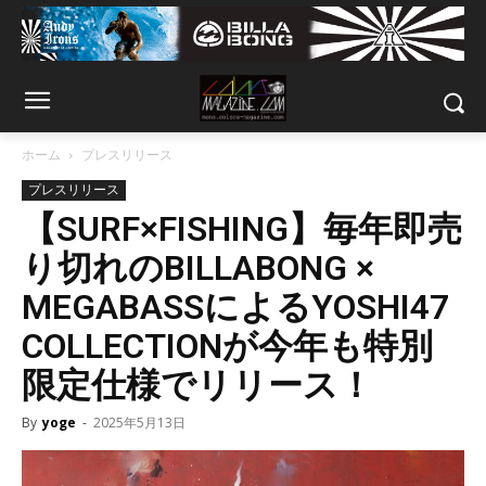
ホーム
プレスリリース
プレスリリース
【SURF×FISHING】毎年即売
り切れのBILLABONG ×
MEGABASSによるYOSHI47
COLLECTIONが今年も特別
限定仕様でリリース！
By
yoge
-
2025年5月13日