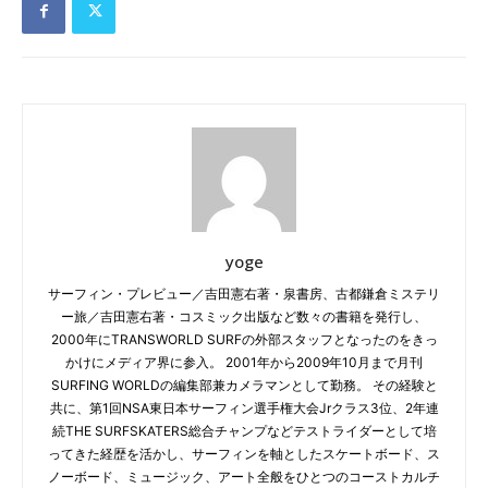
yoge
サーフィン・プレビュー／吉田憲右著・泉書房、古都鎌倉ミステリ
ー旅／吉田憲右著・コスミック出版など数々の書籍を発行し、
2000年にTRANSWORLD SURFの外部スタッフとなったのをきっ
かけにメディア界に参入。 2001年から2009年10月まで月刊
SURFING WORLDの編集部兼カメラマンとして勤務。 その経験と
共に、第1回NSA東日本サーフィン選手権大会Jrクラス3位、2年連
続THE SURFSKATERS総合チャンプなどテストライダーとして培
ってきた経歴を活かし、サーフィンを軸としたスケートボード、ス
ノーボード、ミュージック、アート全般をひとつのコーストカルチ