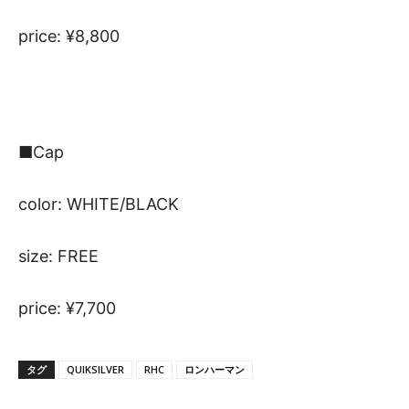
price: ¥8,800
■Cap
color: WHITE/BLACK
size: FREE
price: ¥7,700
タグ
QUIKSILVER
RHC
ロンハーマン