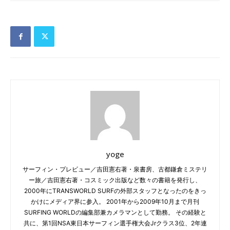
yoge
サーフィン・プレビュー／吉田憲右著・泉書房、古都鎌倉ミステリ
ー旅／吉田憲右著・コスミック出版など数々の書籍を発行し、
2000年にTRANSWORLD SURFの外部スタッフとなったのをきっ
かけにメディア界に参入。 2001年から2009年10月まで月刊
SURFING WORLDの編集部兼カメラマンとして勤務。 その経験と
共に、第1回NSA東日本サーフィン選手権大会Jrクラス3位、2年連