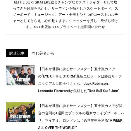
続THE SURFSKATERS総合チャンプなどテストライダーとして培
ってきた経歴を活かし、サーフィンを軸としたスケートボード、ス
ノーボード、ミュージック、アート全般をひとつのコーストカルチ
ャーとしてとらえ、心の赴くままにシャッターを押し、発信し続け
る。 >>>
出版物
>>>
プライベート撮影問い合わせ
関連記事
同じ著者から
【日本が世界に誇るサーフスター】五十嵐カノア
の”EYE OF THE STORM”最新エピソードは静波サーフ
スタジアムに四十住さくら、Jack Robinson、
Leonardo Fioravantiが集結した”Red Bull Surf Jam”
【日本が世界に誇るサーフスター】五十嵐カノアが試
合の合間の1週間にブラジルの最新ウェイブプール、バ
リ、マイアミ、ロンドンはじめ世界中を巡る”A WEEK
ALL OVER THE WORLD!”