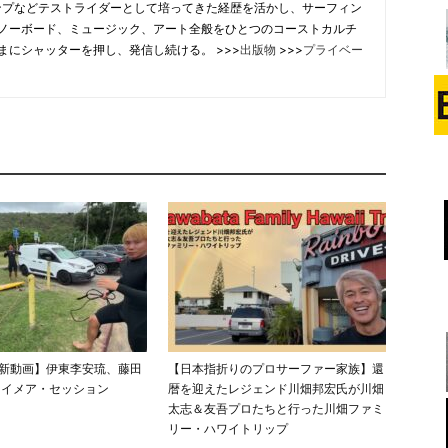
合チャンプなどテストライダーとして培ってきた経歴を活かし、サーフィン
ノーボード、ミュージック、アート全般をひとつのコーストカルチ
まにシャッターを押し、発信し続ける。 >>>
出版物
>>>
プライベー
E最新動画】伊東李安琉、藤田
【日本指折りのプロサーファー家族】還
ワイメア・セッション
暦を迎えたレジェンド川畑邦宏氏が川畑
太志＆友吾プロたちと行った川畑ファミ
リー・ハワイトリップ