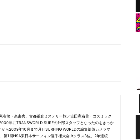
憲右著・泉書房、古都鎌倉ミステリー旅／吉田憲右著・コスミック
00年にTRANSWORLD SURFの外部スタッフとなったのをきっか
から2009年10月まで月刊SURFING WORLDの編集部兼カメラマ
、第1回NSA東日本サーフィン選手権大会Jrクラス3位、2年連続