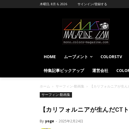
木曜日, 8月 6, 2026
サインイン/登録する
HOME
ムーブメント
COLORSTV
特集記事ピックアップ
運営会社
COLOR
ホーム
サーフィン-動画集
【カリフォルニアが生んだCTト
サーフィン-動画集
【カリフォルニアが生んだCTトップランカ
By
yoge
-
2025年2月24日