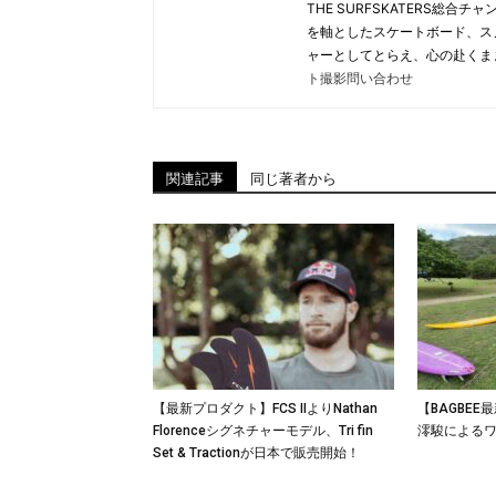
THE SURFSKATERS総
を軸としたスケートボード、ス
ャーとしてとらえ、心の赴くま
ト撮影問い合わせ
関連記事
同じ著者から
【最新プロダクト】FCS IIよりNathan
【BAGBE
Florenceシグネチャーモデル、Tri fin
澪駿による
Set & Tractionが日本で販売開始！