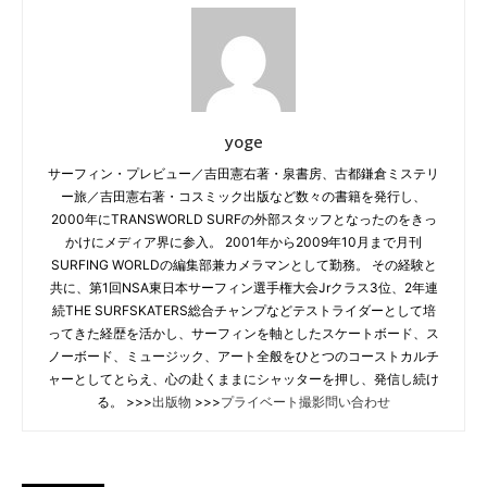
yoge
サーフィン・プレビュー／吉田憲右著・泉書房、古都鎌倉ミステリ
ー旅／吉田憲右著・コスミック出版など数々の書籍を発行し、
2000年にTRANSWORLD SURFの外部スタッフとなったのをきっ
かけにメディア界に参入。 2001年から2009年10月まで月刊
SURFING WORLDの編集部兼カメラマンとして勤務。 その経験と
共に、第1回NSA東日本サーフィン選手権大会Jrクラス3位、2年連
続THE SURFSKATERS総合チャンプなどテストライダーとして培
ってきた経歴を活かし、サーフィンを軸としたスケートボード、ス
ノーボード、ミュージック、アート全般をひとつのコーストカルチ
ャーとしてとらえ、心の赴くままにシャッターを押し、発信し続け
る。 >>>
出版物
>>>
プライベート撮影問い合わせ