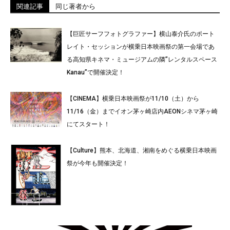
関連記事
同じ著者から
【巨匠サーフフォトグラファー】横山泰介氏のポート
レイト・セッションが横乗日本映画祭の第一会場であ
る高知県キネマ・ミュージアムの隣”レンタルスペース
Kanau”で開催決定！
【CINEMA】横乗日本映画祭が11/10（土）から
11/16（金）までイオン茅ヶ崎店内AEONシネマ茅ヶ崎
にてスタート！
【Culture】熊本、北海道、湘南をめぐる横乗日本映画
祭が今年も開催決定！