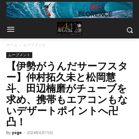
ホーム
ムーブメント
ムーブメント
【伊勢がうんだサーフスタ
ー】仲村拓久未と松岡慧
斗、田辺楠磨がチューブを
求め、携帯もエアコンもな
いデザートポイントへ卍
凸！
By
yoge
-
2024年6月15日