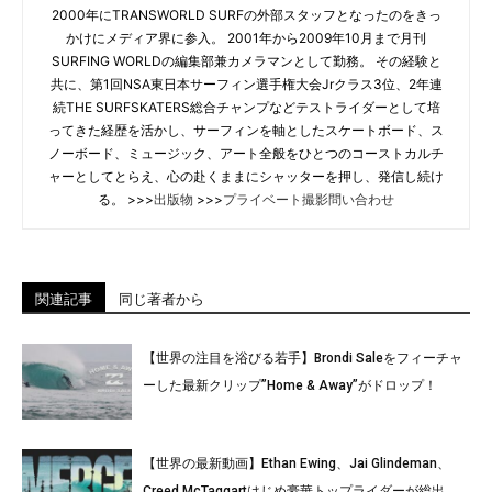
2000年にTRANSWORLD SURFの外部スタッフとなったのをきっ
かけにメディア界に参入。 2001年から2009年10月まで月刊
SURFING WORLDの編集部兼カメラマンとして勤務。 その経験と
共に、第1回NSA東日本サーフィン選手権大会Jrクラス3位、2年連
続THE SURFSKATERS総合チャンプなどテストライダーとして培
ってきた経歴を活かし、サーフィンを軸としたスケートボード、ス
ノーボード、ミュージック、アート全般をひとつのコーストカルチ
ャーとしてとらえ、心の赴くままにシャッターを押し、発信し続け
る。 >>>
出版物
>>>
プライベート撮影問い合わせ
関連記事
同じ著者から
【世界の注目を浴びる若手】Brondi Saleをフィーチャ
ーした最新クリップ”Home & Away”がドロップ！
【世界の最新動画】Ethan Ewing、Jai Glindeman、
Creed McTaggartはじめ豪華トップライダーが総出