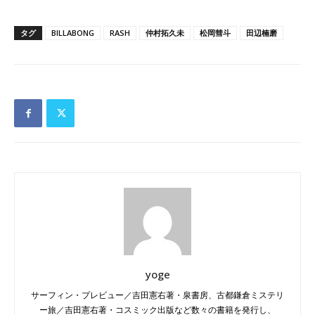
タグ
BILLABONG
RASH
仲村拓久未
松岡彗斗
田辺楠磨
yoge
サーフィン・プレビュー／吉田憲右著・泉書房、古都鎌倉ミステリ
ー旅／吉田憲右著・コスミック出版など数々の書籍を発行し、