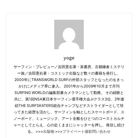
yoge
サーフィン・プレビュー／吉田憲右著・泉書房、古都鎌倉ミステリ
ー旅／吉田憲右著・コスミック出版など数々の書籍を発行し、
2000年にTRANSWORLD SURFの外部スタッフとなったのをきっ
かけにメディア界に参入。 2001年から2009年10月まで月刊
SURFING WORLDの編集部兼カメラマンとして勤務。 その経験と
共に、第1回NSA東日本サーフィン選手権大会Jrクラス3位、2年連
続THE SURFSKATERS総合チャンプなどテストライダーとして培
ってきた経歴を活かし、サーフィンを軸としたスケートボード、ス
ノーボード、ミュージック、アート全般をひとつのコーストカルチ
ャーとしてとらえ、心の赴くままにシャッターを押し、発信し続け
る。 >>>
出版物
>>>
プライベート撮影問い合わせ