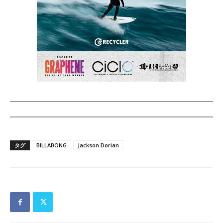
タグ
BILLABONG
Jackson Dorian