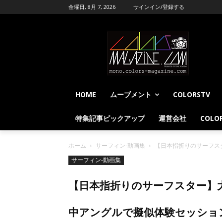
金曜日, 8月 7, 2026
サインイン/登録する
HOME
ムーブメント
COLORSTV
特集記事ピックアップ
運営会社
COLOR
ホーム
サーフィン-動画集
【日本指折りのサーフス
サーフィン-動画集
【日本指折りのサーフスター】大
中アングルで擬似体験セッショ