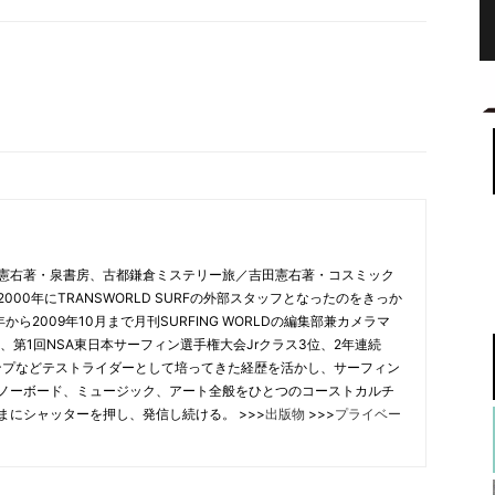
憲右著・泉書房、古都鎌倉ミステリー旅／吉田憲右著・コスミック
00年にTRANSWORLD SURFの外部スタッフとなったのをきっか
から2009年10月まで月刊SURFING WORLDの編集部兼カメラマ
、第1回NSA東日本サーフィン選手権大会Jrクラス3位、2年連続
合チャンプなどテストライダーとして培ってきた経歴を活かし、サーフィン
ノーボード、ミュージック、アート全般をひとつのコーストカルチ
まにシャッターを押し、発信し続ける。 >>>
出版物
>>>
プライベー