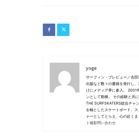
yoge
サーフィン・プレビュー／吉田
出版など数々の書籍を発行し、20
けにメディア界に参入。 2001年
ンとして勤務。 その経験と共に
THE SURFSKATERS総
を軸としたスケートボード、ス
ャーとしてとらえ、心の赴くま
ト撮影問い合わせ