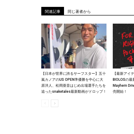
関連記事
同じ著者から
【日本が世界に誇るサーフスター】五十
【最新アイテム
嵐カノアのUS OPEN準優勝を中心に大
BIOLOS
原洋人、松岡亜音はじめ出場選手たちを
Mayhem Dri
追ったsnaketales最新動画がドロップ！
売開始！