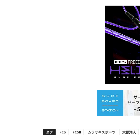
タグ
FCS
FCSll
ムラサキスポーツ
大原洋人