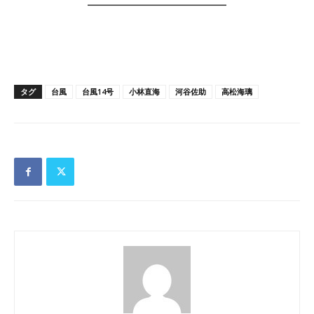
———————————
タグ
台風
台風14号
小林直海
河谷佐助
高松海璃