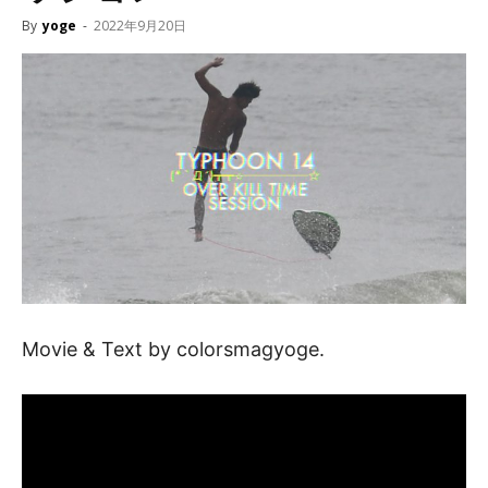
By
yoge
-
2022年9月20日
Movie & Text by colorsmagyoge.