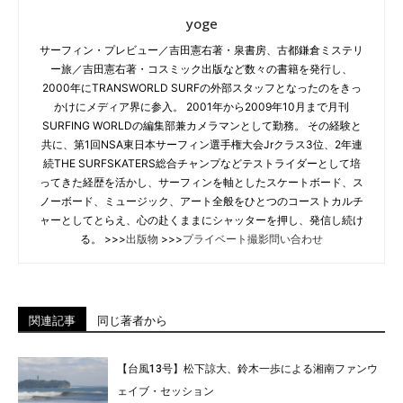
yoge
サーフィン・プレビュー／吉田憲右著・泉書房、古都鎌倉ミステリ
ー旅／吉田憲右著・コスミック出版など数々の書籍を発行し、
2000年にTRANSWORLD SURFの外部スタッフとなったのをきっ
かけにメディア界に参入。 2001年から2009年10月まで月刊
SURFING WORLDの編集部兼カメラマンとして勤務。 その経験と
共に、第1回NSA東日本サーフィン選手権大会Jrクラス3位、2年連
続THE SURFSKATERS総合チャンプなどテストライダーとして培
ってきた経歴を活かし、サーフィンを軸としたスケートボード、ス
ノーボード、ミュージック、アート全般をひとつのコーストカルチ
ャーとしてとらえ、心の赴くままにシャッターを押し、発信し続け
る。 >>>
出版物
>>>
プライベート撮影問い合わせ
関連記事
同じ著者から
【台風13号】松下諒大、鈴木一歩による湘南ファンウ
ェイブ・セッション