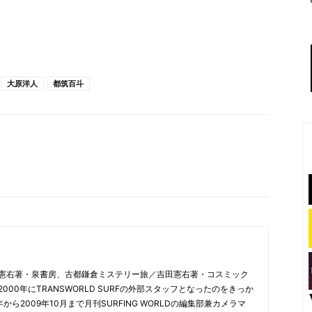
大原洋人
都筑百斗
憲右著・泉書房、古都鎌倉ミステリー旅／吉田憲右著・コスミック
00年にTRANSWORLD SURFの外部スタッフとなったのをきっか
から2009年10月まで月刊SURFING WORLDの編集部兼カメラマ