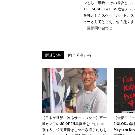
ンとして勤務。 その経験と共に
THE SURFSKATERS総
を軸としたスケートボード、ス
ャーとしてとらえ、心の赴くま
ト撮影問い合わせ
関連記事
同じ著者から
【日本が世界に誇るサーフスター】五十
【最新アイテム
嵐カノアのUS OPEN準優勝を中心に大
BIOLOS
原洋人、松岡亜音はじめ出場選手たちを
Mayhem Dri