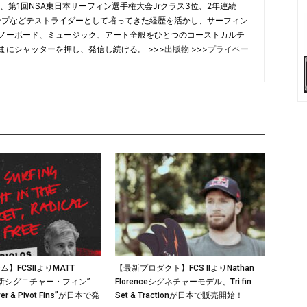
、第1回NSA東日本サーフィン選手権大会Jrクラス3位、2年連続
合チャンプなどテストライダーとして培ってきた経歴を活かし、サーフィン
ノーボード、ミュージック、アート全般をひとつのコーストカルチ
まにシャッターを押し、発信し続ける。 >>>
出版物
>>>
プライベー
】FCSIIよりMATT
【最新プロダクト】FCS IIよりNathan
の最新シグニチャー・フィン”
Florenceシグネチャーモデル、Tri fin
ver & Pivot Fins”が日本で発
Set & Tractionが日本で販売開始！