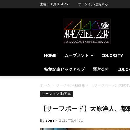
土曜日, 8月 8, 2026
サインイン/登録する
HOME
ムーブメント
COLORSTV
特集記事ピックアップ
運営会社
COLOR
ホーム
サーフィン-動画集
【サーフボード】大原洋
サーフィン-動画集
【サーフボード】大原洋人、都
By
yoge
-
2020年6月10日