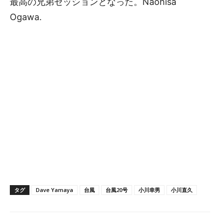
最高の兄弟セッションとなった。Naohisa
Ogawa.
タグ
Dave Yamaya
台風
台風20号
小川幸男
小川直久