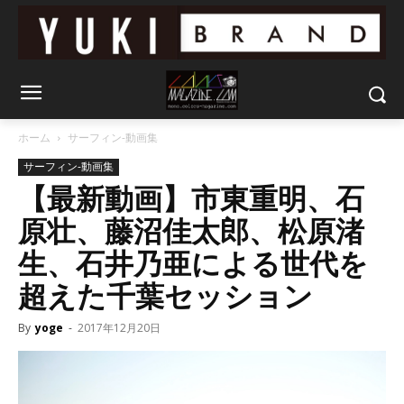
ホーム
サーフィン-動画集
サーフィン-動画集
【最新動画】市東重明、石
原壮、藤沼佳太郎、松原渚
生、石井乃亜による世代を
超えた千葉セッション
By
yoge
-
2017年12月20日