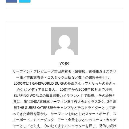
yoge
サーフィン・プレビュー／吉田憲右著・泉書房、古都鎌倉ミステリ
ー旅／吉田憲右著・コスミック出版など数々の書籍を発行し、
2000年にTRANSWORLD SURFの外部スタッフとなったのをきっ
かけにメディア界に参入。 2001年から2009年10月まで月刊
SURFING WORLDの編集部兼カメラマンとして勤務。 その経験と
共に、第1回NSA東日本サーフィン選手権大会Jrクラス3位、2年連
続THE SURFSKATERS総合チャンプなどテストライダーとして培
ってきた経歴を活かし、サーフィンを軸としたスケートボード、ス
ノーボード、ミュージック、アート全般をひとつのコーストカルチ
ャーとしてとらえ、心の赴くままにシャッターを押し、発信し続け