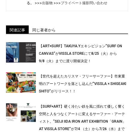
る。 >>>
出版物
>>>
プライベート撮影問い合わせ
関連記事
同じ著者から
【ART×SURF】TAKUYA.Yエキシビジョン”SURF ON
CANVAS”がVISSLA STOREにて8/25（火）から
9/8（火）までに渡り開催決定！
【世代を超えたカリスマ・フリーサーファー】市東重
明のアートワークを落とし込んだ”VISSLA × SHIGEAKI
SHITO”がリリース！！
【SURF×ART】硬く冷たい鉄を風に揺れて優しく響く
空間と人をつなくアートに変えるサーファー・アーテ
ィスト。”SEIJI IIDA IRON ART EXHIBITION「GRAIN」
AT VISSLA STORE”が7/4 （土）から7/26（水）まで