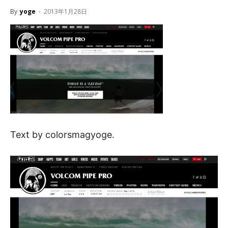
By
yoge
-
2013年1月28日
Text by colorsmagyoge.