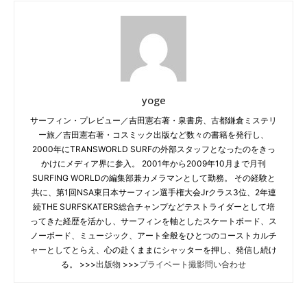
yoge
サーフィン・プレビュー／吉田憲右著・泉書房、古都鎌倉ミステリ
ー旅／吉田憲右著・コスミック出版など数々の書籍を発行し、
2000年にTRANSWORLD SURFの外部スタッフとなったのをきっ
かけにメディア界に参入。 2001年から2009年10月まで月刊
SURFING WORLDの編集部兼カメラマンとして勤務。 その経験と
共に、第1回NSA東日本サーフィン選手権大会Jrクラス3位、2年連
続THE SURFSKATERS総合チャンプなどテストライダーとして培
ってきた経歴を活かし、サーフィンを軸としたスケートボード、ス
ノーボード、ミュージック、アート全般をひとつのコーストカルチ
ャーとしてとらえ、心の赴くままにシャッターを押し、発信し続け
る。 >>>
出版物
>>>
プライベート撮影問い合わせ