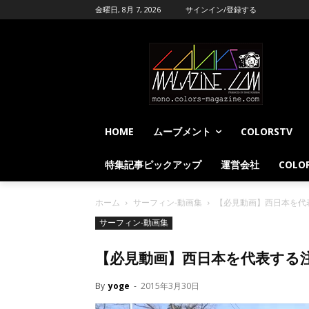
金曜日, 8月 7, 2026
サインイン/登録する
HOME
ムーブメント
COLORSTV
特集記事ピックアップ
運営会社
COLOR
ホーム
サーフィン-動画集
【必見動画】西日本を代
サーフィン-動画集
【必見動画】西日本を代表する
By
yoge
-
2015年3月30日