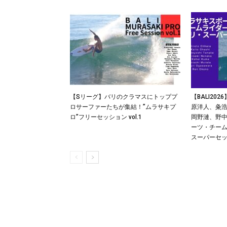
【Sリーグ】バリのクラマスにトッププ
【BALI20
ロサーファーたちが集結！”ムラサキプ
原洋人、粂
ロ”フリーセッション vol.1
岡野漣、野
ーツ・チー
スーパーセ