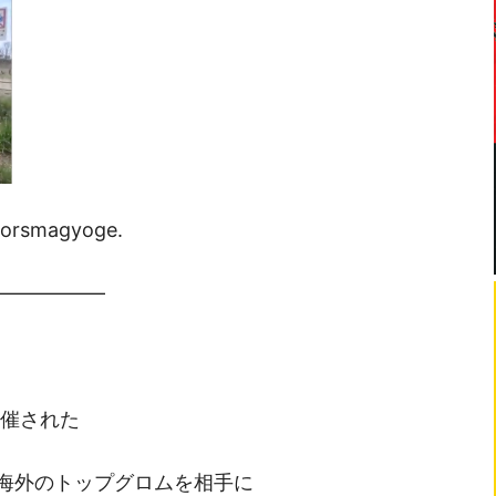
olorsmagyoge.
—————–
開催された
並み居る海外のトップグロムを相手に