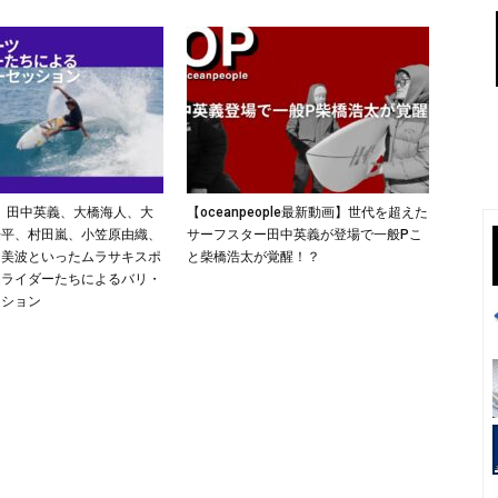
26】田中英義、大橋海人、大
【oceanpeople最新動画】世代を超えた
浩平、村田嵐、小笠原由織、
サーフスター田中英義が登場で一般Pこ
中美波といったムラサキスポ
と柴橋浩太が覚醒！？
ムライダーたちによるバリ・
ッション