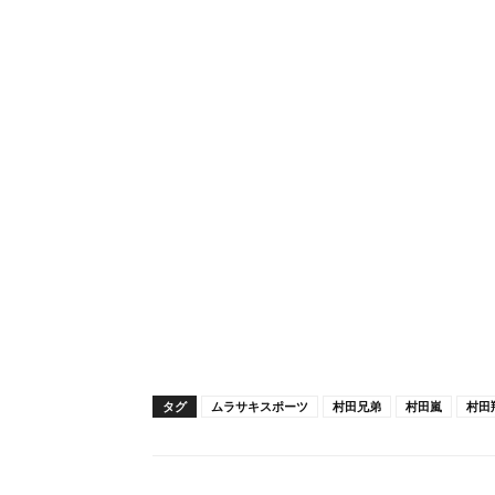
タグ
ムラサキスポーツ
村田兄弟
村田嵐
村田