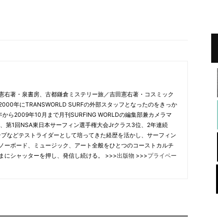
憲右著・泉書房、古都鎌倉ミステリー旅／吉田憲右著・コスミック
00年にTRANSWORLD SURFの外部スタッフとなったのをきっか
から2009年10月まで月刊SURFING WORLDの編集部兼カメラマ
、第1回NSA東日本サーフィン選手権大会Jrクラス3位、2年連続
合チャンプなどテストライダーとして培ってきた経歴を活かし、サーフィン
ノーボード、ミュージック、アート全般をひとつのコーストカルチ
まにシャッターを押し、発信し続ける。 >>>
出版物
>>>
プライベー