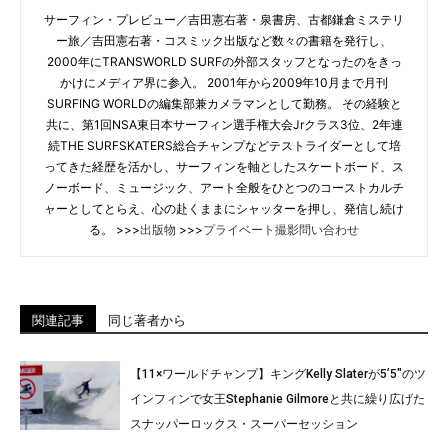
サーフィン・プレビュー／吉田憲右著・泉書房、古都鎌倉ミステリ
ー旅／吉田憲右著・コスミック出版など数々の書籍を発行し、
2000年にTRANSWORLD SURFの外部スタッフとなったのをきっ
かけにメディア界に参入。 2001年から2009年10月まで月刊
SURFING WORLDの編集部兼カメラマンとして勤務。 その経験と
共に、第1回NSA東日本サーフィン選手権大会Jrクラス3位、2年連
続THE SURFSKATERS総合チャンプなどテストライダーとして培
ってきた経歴を活かし、サーフィンを軸としたスケートボード、ス
ノーボード、ミュージック、アート全般をひとつのコーストカルチ
ャーとしてとらえ、心の赴くままにシャッターを押し、発信し続け
る。 >>>
出版物
>>>
プライベート撮影問い合わせ
関連記事
同じ著者から
【11×ワールドチャンプ】キングKelly Slaterが5’5″のツ
インフィンで女王Stephanie Gilmoreと共に繰り広げた
スナッパーロックス・スーパーセッション