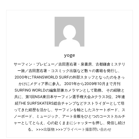
yoge
サーフィン・プレビュー／吉田憲右著・泉書房、古都鎌倉ミステリ
ー旅／吉田憲右著・コスミック出版など数々の書籍を発行し、
2000年にTRANSWORLD SURFの外部スタッフとなったのをきっ
かけにメディア界に参入。 2001年から2009年10月まで月刊
SURFING WORLDの編集部兼カメラマンとして勤務。 その経験と
共に、第1回NSA東日本サーフィン選手権大会Jrクラス3位、2年連
続THE SURFSKATERS総合チャンプなどテストライダーとして培
ってきた経歴を活かし、サーフィンを軸としたスケートボード、ス
ノーボード、ミュージック、アート全般をひとつのコーストカルチ
ャーとしてとらえ、心の赴くままにシャッターを押し、発信し続け
る。 >>>
出版物
>>>
プライベート撮影問い合わせ