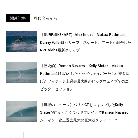
関連記事
同じ著者から
【SURF×SK8×ART】Alex Knost、Makua Rothman、
Danny Fullerほかサーフ、スケート、アートが融合した
RVCAloha最新クリップ
【歴史的】Ramon Navarro、Kelly Slater、Makua
Rothmanはじめとしたビッグウェイバーたちが繰り広
げたフィジー史上過去最大級のビッグウェイブでのエ
ピック・セッション
【世界のニュース】バリのCTをスキップしたKelly
Slaterが向かったクラウドブレイクでRamon Navarro
がフィジー史上過去最大の巨大波をライド！？