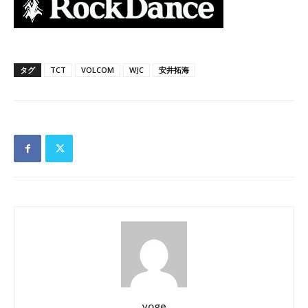
タグ
TCT
VOLCOM
WJC
安井拓海
yoge