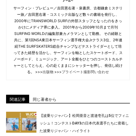
サーフィン・プレビュー／吉田憲右著・泉書房、古都鎌倉ミステリ
ー旅／吉田憲右著・コスミック出版など数々の書籍を発行し、
2000年にTRANSWORLD SURFの外部スタッフとなったのをきっ
かけにメディア界に参入。 2001年から2009年10月まで月刊
SURFING WORLDの編集部兼カメラマンとして勤務。 その経験と
共に、第1回NSA東日本サーフィン選手権大会Jrクラス3位、2年連
続THE SURFSKATERS総合チャンプなどテストライダーとして培
ってきた経歴を活かし、サーフィンを軸としたスケートボード、ス
ノーボード、ミュージック、アート全般をひとつのコーストカルチ
ャーとしてとらえ、心の赴くままにシャッターを押し、発信し続け
る。 >>>
出版物
>>>
プライベート撮影問い合わせ
関連記事
同じ著者から
【波乗りジャパン】松岡亜音と渡邉壱孔は5位でフィニ
ッシュ！コンテストDAY3の日本代表選手たちに密着し
た波乗りジャパン・ハイライト