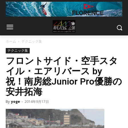
ホーム
テクニック集
テクニック集
フロントサイド・空手スタ
イル・エアリバース by
祝！南房総Junior Pro優勝の
安井拓海
By
yoge
-
2014年9月17日