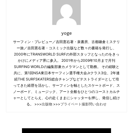
yoge
サーフィン・プレビュー／吉田憲右著・泉書房、古都鎌倉ミステリ
ー旅／吉田憲右著・コスミック出版など数々の書籍を発行し、
2000年にTRANSWORLD SURFの外部スタッフとなったのをきっ
かけにメディア界に参入。 2001年から2009年10月まで月刊
SURFING WORLDの編集部兼カメラマンとして勤務。 その経験と
共に、第1回NSA東日本サーフィン選手権大会Jrクラス3位、2年連
続THE SURFSKATERS総合チャンプなどテストライダーとして培
ってきた経歴を活かし、サーフィンを軸としたスケートボード、ス
ノーボード、ミュージック、アート全般をひとつのコーストカルチ
ャーとしてとらえ、心の赴くままにシャッターを押し、発信し続け
る。 >>>
出版物
>>>
プライベート撮影問い合わせ