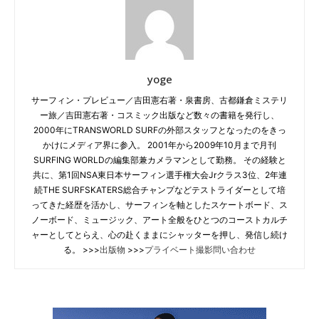
yoge
サーフィン・プレビュー／吉田憲右著・泉書房、古都鎌倉ミステリ
ー旅／吉田憲右著・コスミック出版など数々の書籍を発行し、
2000年にTRANSWORLD SURFの外部スタッフとなったのをきっ
かけにメディア界に参入。 2001年から2009年10月まで月刊
SURFING WORLDの編集部兼カメラマンとして勤務。 その経験と
共に、第1回NSA東日本サーフィン選手権大会Jrクラス3位、2年連
続THE SURFSKATERS総合チャンプなどテストライダーとして培
ってきた経歴を活かし、サーフィンを軸としたスケートボード、ス
ノーボード、ミュージック、アート全般をひとつのコーストカルチ
ャーとしてとらえ、心の赴くままにシャッターを押し、発信し続け
る。 >>>
出版物
>>>
プライベート撮影問い合わせ