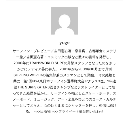
yoge
サーフィン・プレビュー／吉田憲右著・泉書房、古都鎌倉ミステリ
ー旅／吉田憲右著・コスミック出版など数々の書籍を発行し、
2000年にTRANSWORLD SURFの外部スタッフとなったのをきっ
かけにメディア界に参入。 2001年から2009年10月まで月刊
SURFING WORLDの編集部兼カメラマンとして勤務。 その経験と
共に、第1回NSA東日本サーフィン選手権大会Jrクラス3位、2年連
続THE SURFSKATERS総合チャンプなどテストライダーとして培
ってきた経歴を活かし、サーフィンを軸としたスケートボード、ス
ノーボード、ミュージック、アート全般をひとつのコーストカルチ
ャーとしてとらえ、心の赴くままにシャッターを押し、発信し続け
る。 >>>
出版物
>>>
プライベート撮影問い合わせ