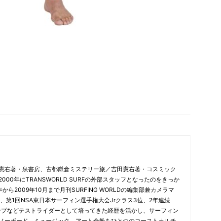
憲右著・泉書房、古都鎌倉ミステリー旅／吉田憲右著・コスミック
00年にTRANSWORLD SURFの外部スタッフとなったのをきっか
から2009年10月まで月刊SURFING WORLDの編集部兼カメラマ
、第1回NSA東日本サーフィン選手権大会Jrクラス3位、2年連続
合チャンプなどテストライダーとして培ってきた経歴を活かし、サーフィン
ノーボード、ミュージック、アート全般をひとつのコーストカルチ