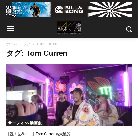
ホーム
タグ
Tom Curren
タグ: Tom Curren
サーフィン-動画集
【祝！世界一！】Tom Currenも大絶賛！...