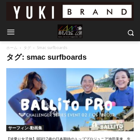
ホーム
タグ
Smac surfboards
タグ: smac surfboards
サーフィン-動画集
【波乗り女子旅】弱冠17歳の日本期待のトッププロジュニア池田美来、生