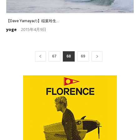
【Dave Yamayaの】稲葉玲生...
yoge
2015年4月9日
-
67
68
69