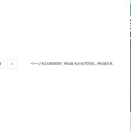
2
ページ％CURRENT_PAGE％の％TOTAL_PAGES％