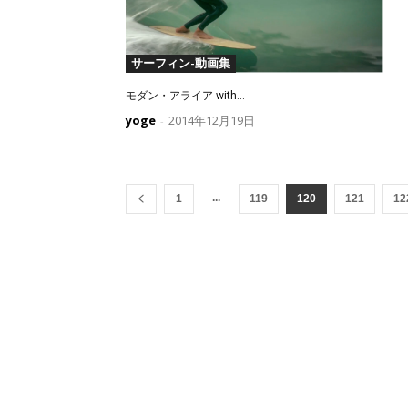
サーフィン-動画集
モダン・アライア with...
yoge
2014年12月19日
-
...
1
119
120
121
12