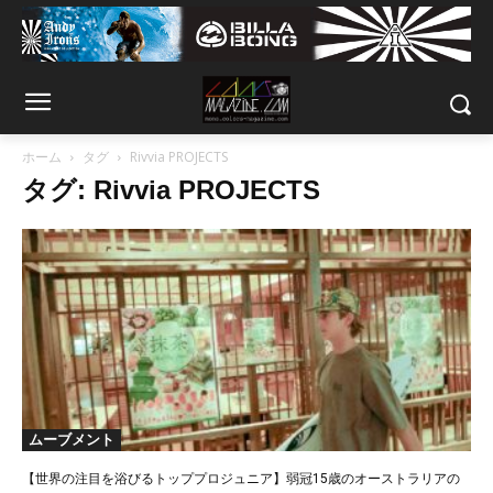
ホーム
タグ
Rivvia PROJECTS
タグ: Rivvia PROJECTS
ムーブメント
【世界の注目を浴びるトッププロジュニア】弱冠15歳のオーストラリアの