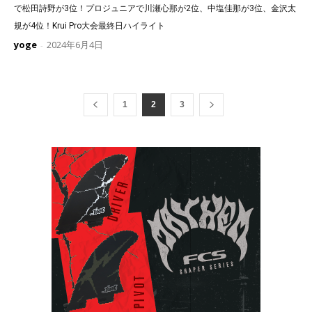
で松田詩野が3位！プロジュニアで川瀬心那が2位、中塩佳那が3位、金沢太
規が4位！Krui Pro大会最終日ハイライト
yoge
2024年6月4日
-
1
2
3