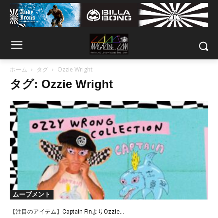
ホーム
タグ
Ozzie Wright
タグ: Ozzie Wright
ムーブメント
【注目のアイテム】Captain FinよりOzzie...