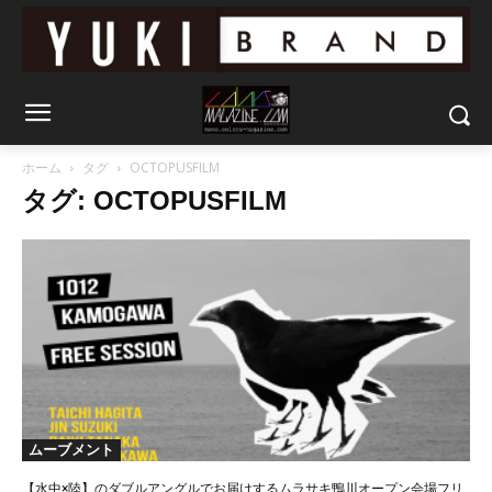
ホーム
タグ
OCTOPUSFILM
タグ: OCTOPUSFILM
ムーブメント
【水中×陸】のダブルアングルでお届けするムラサキ鴨川オープン会場フリ