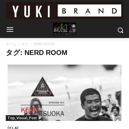
ホーム
タグ
NERD ROOM
タグ: NERD ROOM
Top_Visual_Post
【It’s All...