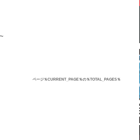
）〜
ページ％CURRENT_PAGE％の％TOTAL_PAGES％