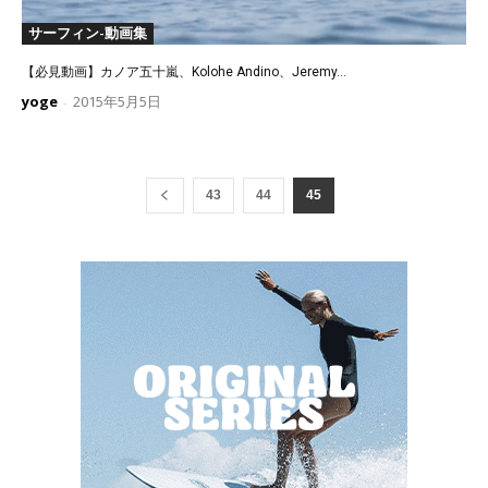
サーフィン-動画集
【必見動画】カノア五十嵐、Kolohe Andino、Jeremy...
yoge
2015年5月5日
-
43
44
45