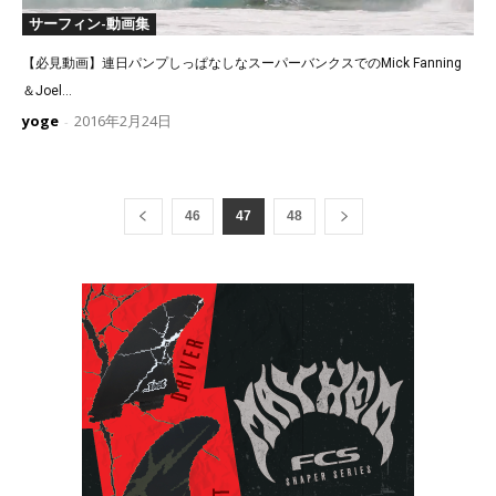
サーフィン-動画集
【必見動画】連日パンプしっぱなしなスーパーバンクスでのMick Fanning
＆Joel...
yoge
2016年2月24日
-
46
47
48